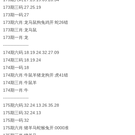
173期三码:
27.25.19
173期一码:27
173期六肖:龙马鼠狗兔鸡开:蛇26错
173期三肖:龙马鼠
173期一肖:龙
-----------------
174期六码:18.19.24.32.27.09
174期三码:
18.19.24
174期一码:18
174期六肖:牛鼠羊猪龙狗开:虎41错
174期三肖:牛鼠羊
174期一肖:牛
-----------------
175期六码:32.24.13.26.35.28
175期三码:
32.24.13
175期一码:32
175期六肖:猪羊马蛇猴兔开:0000准