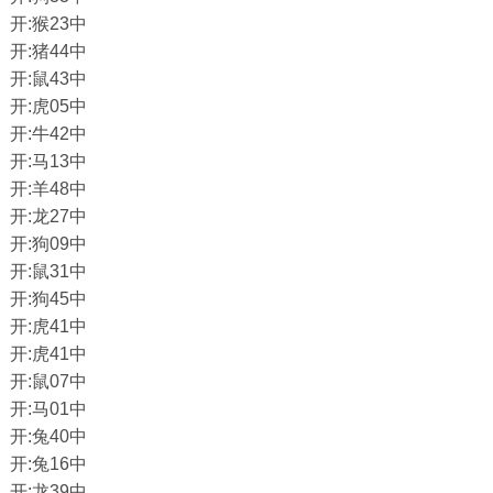
】开:猴23中
】开:猪44中
】开:鼠43中
】开:虎05中
】开:牛42中
】开:马13中
】开:羊48中
】开:龙27中
】开:狗09中
】开:鼠31中
】开:狗45中
】开:虎41中
】开:虎41中
】开:鼠07中
】开:马01中
】开:兔40中
】开:兔16中
】开:龙39中