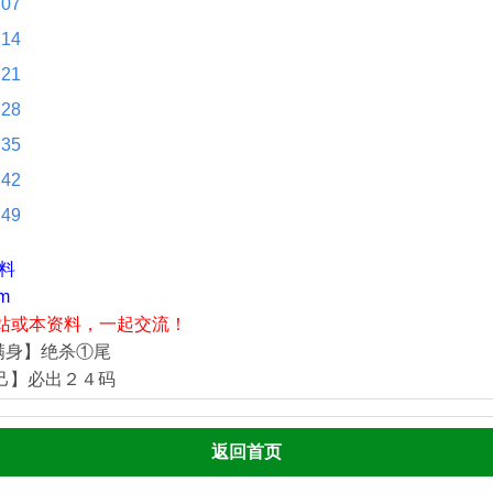
.07
.14
.21
.28
.35
.42
.49
资料
m
站或本资料，一起交流！
满身】绝杀①尾
自己】必出２４码
返回首页