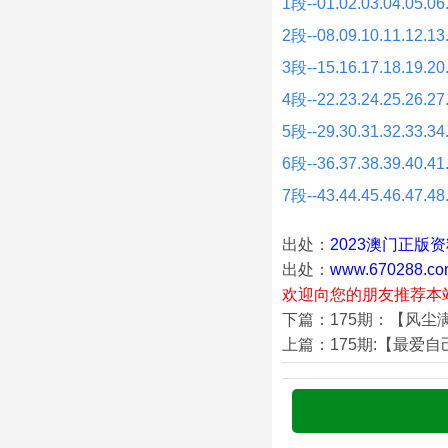
1段--01.02.03.04.05.06
2段--08.09.10.11.12.13
3段--15.16.17.18.19.20
4段--22.23.24.25.26.27
5段--29.30.31.32.33.34
6段--36.37.38.39.40.41
7段--43.44.45.46.47.48
出处：
2023澳门正版
出处：
www.670288.co
欢迎向您的朋友推荐本
下篇：175期：【风尘
上篇：175期:【最爱