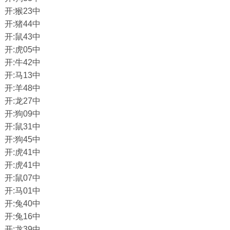
】开:猴23中
】开:猪44中
】开:鼠43中
】开:虎05中
】开:牛42中
】开:马13中
】开:羊48中
】开:龙27中
】开:狗09中
】开:鼠31中
】开:狗45中
】开:虎41中
】开:虎41中
】开:鼠07中
】开:马01中
】开:兔40中
】开:兔16中
】开:龙39中