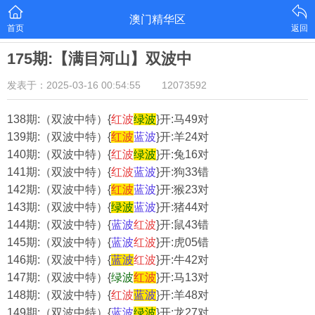
澳门精华区
首页
返回
175期:【满目河山】双波中
发表于：2025-03-16 00:54:55
12073592
138期:（双波中特）{
红
波
绿
波
}开:马49对
139期:（双波中特）{
红
波
蓝
波
}开:羊24对
140期:（双波中特）{
红
波
绿
波
}开:兔16对
141期:（双波中特）{
红
波
蓝
波
}开:狗33错
142期:（双波中特）{
红
波
蓝
波
}开:猴23对
143期:（双波中特）{
绿
波
蓝
波
}开:猪44对
144期:（双波中特）{
蓝
波
红
波
}开:鼠43错
145期:（双波中特）{
蓝
波
红
波
}开:虎05错
146期:（双波中特）{
蓝
波
红
波
}开:牛42对
147期:（双波中特）{
绿
波
红
波
}开:马13对
148期:（双波中特）{
红
波
蓝
波
}开:羊48对
149期:（双波中特）{
蓝
波
绿
波
}开:龙27对