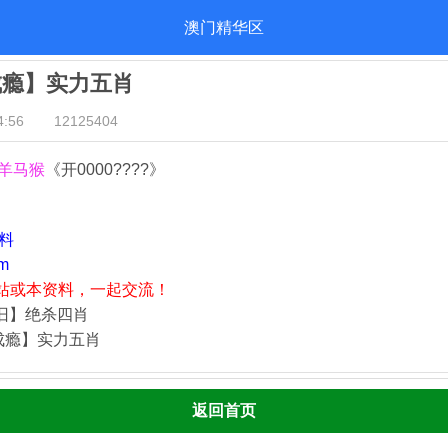
澳门精华区
成瘾】实力五肖
:56
12125404
羊马猴
《开0000????》
资料
m
站或本资料，一起交流！
依旧】绝杀四肖
成瘾】实力五肖
返回首页