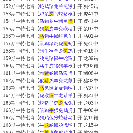
152期中特七肖【
蛇鸡猪龙羊兔猴
】开:狗45错
153期中特七肖【
鸡鼠
虎
马蛇猪猴
】开:虎41中
154期中特七肖【
马狗龙牛猪兔
虎
】开:虎41中
155期中特七肖【
狗
鼠
虎羊兔猴猪
】开:鼠07中
156期中特七肖【
马
狗牛鼠蛇兔羊
】开:马01中
157期中特七肖【
鼠狗猪鸡虎
兔
蛇
】开:兔40中
158期中特七肖【
狗牛猴羊龙
兔
鸡
】开:兔16中
159期中特七肖【
鸡兔猪鼠牛蛇狗
】开:龙39错
160期中特七肖【
马牛虎猪狗羊猴
】开:蛇02错
161期中特七肖【
狗
猪
蛇鼠马猴虎
】开:猪08中
162期中特七肖【
猴
猪
鸡羊兔龙鼠
】开:猪32中
163期中特七肖【
马
兔鼠龙虎狗猴
】开:马37中
164期中特七肖【
虎猴
狗
牛龙猪羊
】开:狗21中
165期中特七肖【
蛇猪马鸡
龙
虎兔
】开:龙03中
166期中特七肖【
鼠狗
牛
猴兔鸡虎
】开:牛06中
167期中特七肖【
狗鸡兔猴蛇猪马
】开:鼠19错
168期中特七肖【
牛
龙
蛇鼠鸡虎猴
】开:龙15中
169期中特七肖【
牛
羊
狗鼠猴鸡虎
】开:羊24中