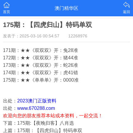
澳门精华区
首页
返回
175期：【四虎归山】特码单双
发表于：2025-03-16 00:54:57
12268976
171期：★★《双双双》开：兔28
准
172期：★★《双双双》开：猪44
准
173期：★★《双双双》开：蛇26
准
174期：★★《双双双》开：虎41错
175期：★★《单单单》开：000
0准
出处：
2023澳门正版资料
出处：
www.670288.com
欢迎向您的朋友推荐本站或本资料，一起交流！
下篇：175期:【夜晚归客】八肖选
上篇：175期：【四虎归山】特码单双