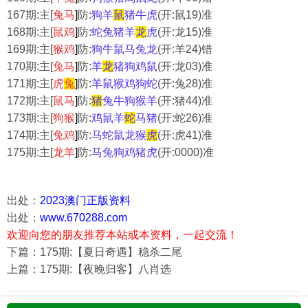
167期:主[
兔马
]
防:
狗羊
鼠
猪牛虎
(开:鼠19)准
168期:主[
鼠鸡
]
防:
蛇兔猪羊
龙
虎
(开:龙15)准
169期:主[
猴鸡
]
防:
狗牛鼠马兔龙
(开:羊24)错
170期:主[
兔马
]
防:
羊
龙
猪狗鸡鼠
(开:龙03)准
171期:主[
虎
兔
]
防:
羊鼠猴鸡狗蛇
(开:兔28)准
172期:主[
鼠马
]
防:
猪
兔牛狗猴羊
(开:猪44)准
173期:主[
狗猴
]
防:
鸡鼠羊
蛇
马猪
(开:蛇26)准
174期:主[
兔鸡
]
防:
马蛇鼠龙猴
虎
(开:虎41)准
175期:主[
龙羊
]
防:
马兔狗鸡猪虎
(开:0000)准
出处：
2023澳门正版资料
出处：
www.670288.com
欢迎向您的朋友推荐本站或本资料，一起交流！
下篇：175期:【夏日奇遇】稳杀二尾
上篇：175期:【夜晚归客】八肖选