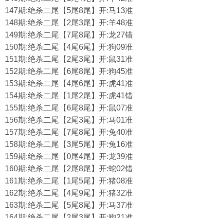
147期:绝杀二尾【5尾8尾】开:马13准
148期:绝杀二尾【2尾3尾】开:羊48准
149期:绝杀二尾【7尾8尾】开:龙27错
150期:绝杀二尾【4尾6尾】开:狗09准
151期:绝杀二尾【2尾3尾】开:鼠31准
152期:绝杀二尾【6尾8尾】开:狗45准
153期:绝杀二尾【4尾6尾】开:虎41准
154期:绝杀二尾【1尾2尾】开:虎41错
155期:绝杀二尾【6尾8尾】开:鼠07准
156期:绝杀二尾【2尾3尾】开:马01准
157期:绝杀二尾【7尾8尾】开:兔40准
158期:绝杀二尾【3尾5尾】开:兔16准
159期:绝杀二尾【0尾4尾】开:龙39准
160期:绝杀二尾【2尾8尾】开:蛇02错
161期:绝杀二尾【1尾5尾】开:猪08准
162期:绝杀二尾【4尾9尾】开:猪32准
163期:绝杀二尾【5尾8尾】开:马37准
164期:绝杀二尾【2尾3尾】开:狗21准