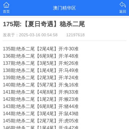
澳门精华区
首页
返回
175期:【夏日奇遇】稳杀二尾
发表于：2025-03-16 00:54:58
12197618
135期:绝杀二尾【2尾4尾】开:牛30准
136期:绝杀二尾【6尾9尾】开:羊48准
137期:绝杀二尾【3尾5尾】开:蛇26准
138期:绝杀二尾【1尾4尾】开:马49准
139期:绝杀二尾【2尾3尾】开:羊24准
140期:绝杀二尾【5尾7尾】开:兔16准
141期:绝杀二尾【4尾8尾】开:狗33准
142期:绝杀二尾【1尾2尾】开:猴23准
143期:绝杀二尾【6尾8尾】开:猪44准
144期:绝杀二尾【3尾4尾】开:鼠43错
145期:绝杀二尾【2尾7尾】开:虎05准
146期:绝杀二尾【1尾4尾】开:牛42准