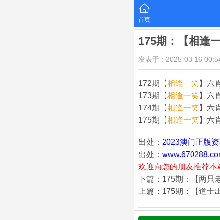
首页
175期：【相逢
发表于：2025-03-16 00:54
172期【
相逢一笑
】六
173期【
相逢一笑
】六
174期【
相逢一笑
】六
175期【
相逢一笑
】六
出处：
2023澳门正版
出处：
www.670288.co
欢迎向您的朋友推荐本
下篇：175期：【两只
上篇：175期：【道士