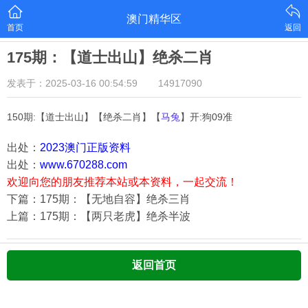
澳门精华区
首页
返回
175期：【道士出山】绝杀二肖
发表于：2025-03-16 00:54:59
14917090
150期:【道士出山】【绝杀二肖】【
马兔
】开:狗09准
出处：
2023澳门正版资料
出处：
www.670288.com
欢迎向您的朋友推荐本站或本资料，一起交流！
下篇：175期：【无地自容】绝杀三肖
上篇：175期：【两只老虎】绝杀半波
返回首页