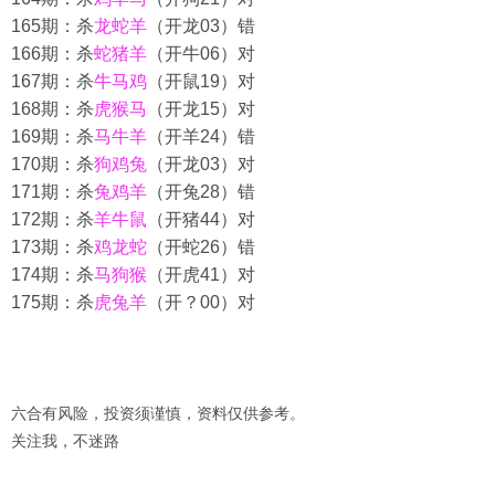
165期：杀
龙蛇羊
（开龙03）错
166期：杀
蛇猪羊
（开牛06）对
167期：杀
牛马鸡
（开鼠19）对
168期：杀
虎猴马
（开龙15）对
169期：杀
马牛羊
（开羊24）错
170期：杀
狗鸡兔
（开龙03）对
171期：杀
兔鸡羊
（开兔28）错
172期：杀
羊牛鼠
（开猪44）对
173期：杀
鸡龙蛇
（开蛇26）错
174期：杀
马狗猴
（开虎41）对
175期：杀
虎兔羊
（开？00）对
六合有风险，投资须谨慎，资料仅供参考。
关注我，不迷路