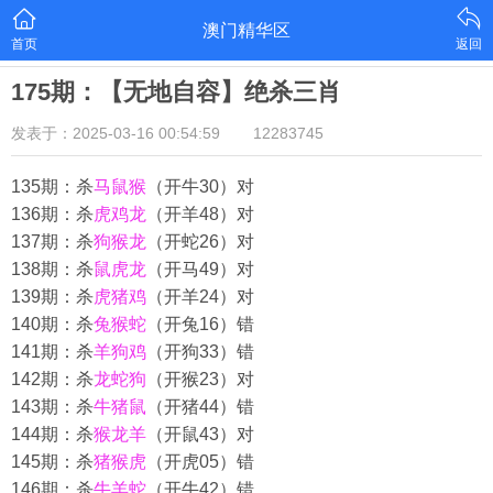
澳门精华区
首页
返回
175期：【无地自容】绝杀三肖
发表于：2025-03-16 00:54:59
12283745
135期：杀
马鼠猴
（开牛30）对
136期：杀
虎鸡龙
（开羊48）对
137期：杀
狗猴龙
（开蛇26）对
138期：杀
鼠虎龙
（开马49）对
139期：杀
虎猪鸡
（开羊24）对
140期：杀
兔猴蛇
（开兔16）错
141期：杀
羊狗鸡
（开狗33）错
142期：杀
龙蛇狗
（开猴23）对
143期：杀
牛猪鼠
（开猪44）错
144期：杀
猴龙羊
（开鼠43）对
145期：杀
猪猴虎
（开虎05）错
146期：杀
牛羊蛇
（开牛42）错