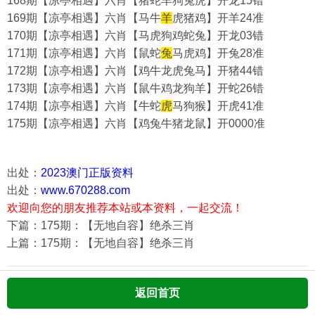
168期【凉亭相遇】六肖【
猪蛇羊
狗兔虎
】
开龙15错
169期【凉亭相遇】六肖【马牛
羊
虎猪鸡】
开羊24准
170期【凉亭相遇】六肖【马虎狗鸡蛇兔】
开龙03错
171期【凉亭相遇】六肖【鼠蛇
兔
马虎鸡】
开兔28准
172期【凉亭相遇】六肖【鸡牛龙虎兔马】
开猪44错
173期【凉亭相遇】六肖【鼠牛鸡龙狗羊】
开蛇26错
174期【凉亭相遇】六肖【牛蛇
虎
马狗猴】
开虎41准
175期【凉亭相遇】六肖【鸡兔牛猪龙鼠】
开0000准
出处：
2023澳门正版资料
出处：
www.670288.com
欢迎向您的朋友推荐本站或本资料，一起交流！
下篇：175期：【无地自容】绝杀三肖
上篇：175期：【无地自容】绝杀三肖
返回首页