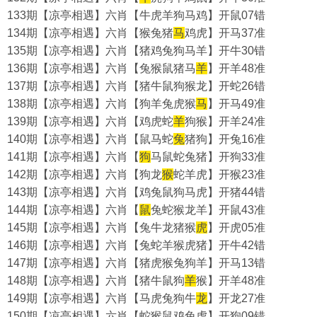
133期【凉亭相遇】六肖【牛虎羊狗马鸡】
开鼠07错
134期【凉亭相遇】六肖【猴兔猪
马
鸡虎】
开马37准
135期【凉亭相遇】六肖【猪鸡兔狗马羊】
开牛30错
136期【凉亭相遇】六肖【兔猴鼠猪马
羊
】
开羊48准
137期【凉亭相遇】六肖【猪牛鼠狗猴龙】
开蛇26错
138期【凉亭相遇】六肖【狗羊兔虎猴
马
】
开马49准
139期【凉亭相遇】六肖【鸡虎蛇
羊
狗猴】
开羊24准
140期【凉亭相遇】六肖【鼠马蛇
兔
猪狗】
开兔16准
141期【凉亭相遇】六肖【
狗
马鼠蛇兔猪】
开狗33准
142期【凉亭相遇】六肖【狗龙
猴
蛇羊虎】
开猴23准
143期【凉亭相遇】六肖【鸡兔鼠狗马虎】
开猪44错
144期【凉亭相遇】六肖【
鼠
兔蛇猴龙羊】
开鼠43准
145期【凉亭相遇】六肖【兔牛龙猪猴
虎
】
开虎05准
146期【凉亭相遇】六肖【兔蛇羊猴虎猪】
开牛42错
147期【凉亭相遇】六肖【猪虎猴兔狗羊】
开马13错
148期【凉亭相遇】六肖【猪牛鼠狗
羊
猴】
开羊48准
149期【凉亭相遇】六肖【马虎兔狗牛
龙
】
开龙27准
150期【凉亭相遇】六肖【蛇猴鼠鸡兔虎】
开狗09错