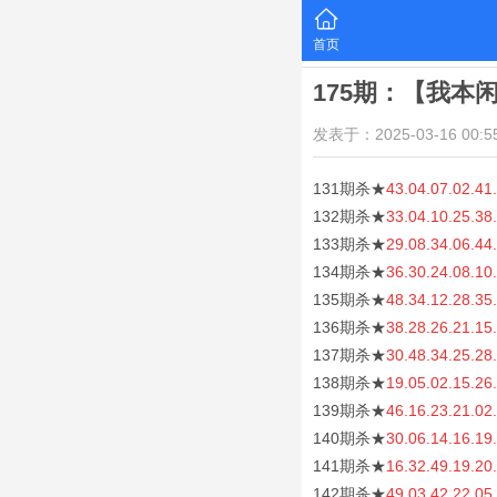
首页
175期：【我本
发表于：2025-03-16 00:55
131期杀★
43.04.07.02.41
132期杀★
33.04.10.25.38
133期杀★
29.08.34.06.44
134期杀★
36.30.24.08.10
135期杀★
48.34.12.28.35
136期杀★
38.28.26.21.15
137期杀★
30.48.34.25.28
138期杀★
19.05.02.15.26
139期杀★
46.16.23.21.02
140期杀★
30.06.14.16.19
141期杀★
16.32.49.19.20
142期杀★
49.03.42.22.05