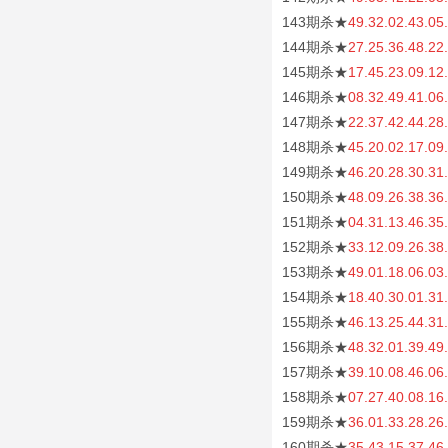
143期杀★
49.32.02.43.05
144期杀★
27.25.36.48.22
145期杀★
17.45.23.09.12
146期杀★
08.32.49.41.06
147期杀★
22.37.42.44.28
148期杀★
45.20.02.17.09
149期杀★
46.20.28.30.31
150期杀★
48.09.26.38.36
151期杀★
04.31.13.46.35
152期杀★
33.12.09.26.38
153期杀★
49.01.18.06.03
154期杀★
18.40.30.01.31
155期杀★
46.13.25.44.31
156期杀★
48.32.01.39.49
157期杀★
39.10.08.46.06
158期杀★
07.27.40.08.16
159期杀★
36.01.33.28.26
160期杀★
35.43.15.37.46