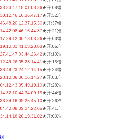
.38.33.47.18.01.08.36
★开:08错
.30.12.46.16.36.47.17
★开:32准
.46.48.20.12.37.15.36
★开:37错
.14.42.08.46.16.44.37
★开:21准
.17.29.12.30.13.03.36
★开:03错
.19.10.31.41.03.28.08
★开:06准
.27.41.47.03.44.26.42
★开:19准
.12.49.26.05.23.14.41
★开:15错
.36.49.23.24.12.14.15
★开:24错
.23.10.36.06.16.14.27
★开:03准
.04.12.43.35.49.19.10
★开:28准
.14.32.10.44.34.09.15
★开:44错
.36.34.16.09.25.45.10
★开:26准
.04.40.08.09.24.22.05
★开:41准
.34.14.18.26.19.31.02
★开:00准
资料