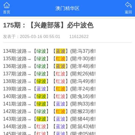
澳门精华区
首页
返回
175期：【兴趣部落】必中波色
发表于：2025-03-16 00:55:01
11612622
134期:波路→【
绿
波
】【
蓝
波
】(開:马37)准!
135期:波路→【
绿
波
】【
红
波
】(開:牛30)准!
136期:波路→【
绿
波
】【
蓝
波
】(開:羊48)准!
137期:波路→【
绿
波
】【
红
波
】(開:蛇26)错!
138期:波路→【
绿
波
】【
红
波
】(開:马49)准!
139期:波路→【
蓝
波
】【
红
波
】(開:羊24)准!
140期:波路→【
绿
波
】【
红
波
】(開:兔16)准!
141期:波路→【
绿
波
】【
蓝
波
】(開:狗33)准!
142期:波路→【
绿
波
】【
红
波
】(開:猴23)准!
143期:波路→【
绿
波
】【
蓝
波
】(開:猪44)准!
144期:波路→【
红
波
】【
蓝
波
】(開:鼠43)错!
145期:波路→【
红
波
】【
蓝
波
】(開:虎05)错!