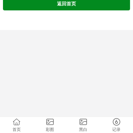
返回首页
首页
彩图
黑白
记录