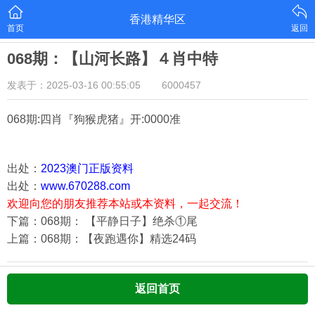
香港精华区
首页
返回
068期：【山河长路】４肖中特
发表于：2025-03-16 00:55:05
6000457
068期:四肖『狗猴虎猪
』开:0000准
出处：
2023澳门正版资料
出处：
www.670288.com
欢迎向您的朋友推荐本站或本资料，一起交流！
下篇：068期： 【平静日子】绝杀①尾
上篇：068期：【夜跑遇你】精选24码
返回首页