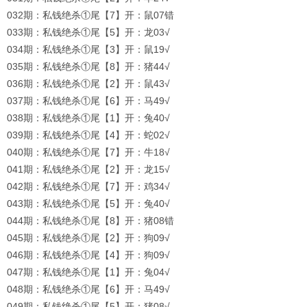
032期：私钱绝杀①尾【7】开：鼠07错
033期：私钱绝杀①尾【5】开：龙03√
034期：私钱绝杀①尾【3】开：鼠19√
035期：私钱绝杀①尾【8】开：猪44√
036期：私钱绝杀①尾【2】开：鼠43√
037期：私钱绝杀①尾【6】开：马49√
038期：私钱绝杀①尾【1】开：兔40√
039期：私钱绝杀①尾【4】开：蛇02√
040期：私钱绝杀①尾【7】开：牛18√
041期：私钱绝杀①尾【2】开：龙15√
042期：私钱绝杀①尾【7】开：鸡34√
043期：私钱绝杀①尾【5】开：兔40√
044期：私钱绝杀①尾【8】开：猪08错
045期：私钱绝杀①尾【2】开：狗09√
046期：私钱绝杀①尾【4】开：狗09√
047期：私钱绝杀①尾【1】开：兔04√
048期：私钱绝杀①尾【6】开：马49√
049期：私钱绝杀①尾【5】开：猪08√