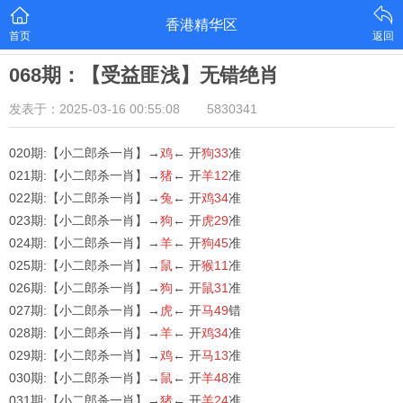
香港精华区
首页
返回
068期：【受益匪浅】无错绝肖
发表于：2025-03-16 00:55:08
5830341
020期:【小二郎杀一肖】→
鸡
← 开
狗33
准
021期:【小二郎杀一肖】→
猪
← 开
羊12
准
022期:【小二郎杀一肖】→
兔
← 开
鸡34
准
023期:【小二郎杀一肖】→
狗
← 开
虎29
准
024期:【小二郎杀一肖】→
羊
← 开
狗45
准
025期:【小二郎杀一肖】→
鼠
← 开
猴11
准
026期:【小二郎杀一肖】→
狗
← 开
鼠31
准
027期:【小二郎杀一肖】→
虎
← 开
马49
错
028期:【小二郎杀一肖】→
羊
← 开
鸡34
准
029期:【小二郎杀一肖】→
鸡
← 开
马13
准
030期:【小二郎杀一肖】→
鼠
← 开
羊48
准
031期:【小二郎杀一肖】→
猪
← 开
羊24
准