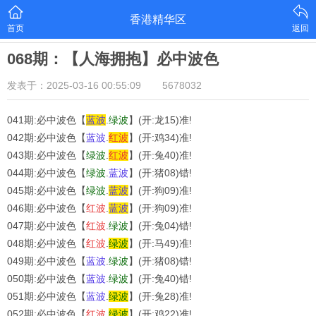
香港精华区
首页
返回
068期：【人海拥抱】必中波色
发表于：2025-03-16 00:55:09
5678032
041期:必中波色【
蓝
波
.
绿
波
】(开:龙15)准!
042期:必中波色【
蓝
波
.
红
波
】(开:鸡34)准!
043期:必中波色【
绿
波
.
红
波
】(开:兔40)准!
044期:必中波色【
绿
波
.
蓝
波
】(开:猪08)错!
045期:必中波色【
绿
波
.
蓝
波
】(开:狗09)准!
046期:必中波色【
红
波
.
蓝
波
】(开:狗09)准!
047期:必中波色【
红
波
.
绿
波
】(开:兔04)错!
048期:必中波色【
红
波
.
绿
波
】(开:马49)准!
049期:必中波色【
蓝
波
.
绿
波
】(开:猪08)错!
050期:必中波色【
蓝
波
.
绿
波
】(开:兔40)错!
051期:必中波色【
蓝
波
.
绿
波
】(开:兔28)准!
052期:必中波色【
红
波
.
绿
波
】(开:鸡22)准!