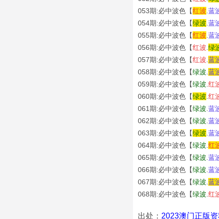
053期:必中波色【
红
波
.
蓝
054期:必中波色【
绿
波
.
蓝
055期:必中波色【
红
波
.
蓝
056期:必中波色【
红
波
.
绿
057期:必中波色【
红
波
.
蓝
058期:必中波色【
绿
波
.
蓝
059期:必中波色【
绿
波
.
红
060期:必中波色【
绿
波
.
红
061期:必中波色【
绿
波
.
蓝
062期:必中波色【
绿
波
.
蓝
063期:必中波色【
绿
波
.
蓝
064期:必中波色【
绿
波
.
红
065期:必中波色【
绿
波
.
蓝
066期:必中波色【
绿
波
.
蓝
067期:必中波色【
绿
波
.
蓝
068期:必中波色【
绿
波
.
红
出处：
2023澳门正版