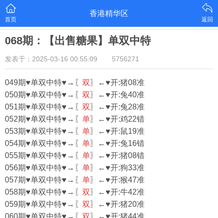
香港精华区
首页
返回
068期：【出售糖果】单双中特
发表于：2025-03-16 00:55:09
5756271
049期♥单双中特♥→〖
双
〗←♥开:猪08准
050期♥单双中特♥→〖
双
〗←♥开:兔40准
051期♥单双中特♥→〖
双
〗←♥开:兔28准
052期♥单双中特♥→〖
单
〗←♥开:鸡22错
053期♥单双中特♥→〖
单
〗←♥开:鼠19准
054期♥单双中特♥→〖
单
〗←♥开:兔16错
055期♥单双中特♥→〖
单
〗←♥开:猪08错
056期♥单双中特♥→〖
单
〗←♥开:狗33准
057期♥单双中特♥→〖
单
〗←♥开:猴47准
058期♥单双中特♥→〖
双
〗←♥开:牛42准
059期♥单双中特♥→〖
双
〗←♥开:猪20准
060期♥单双中特♥→〖
双
〗←♥开:猪44准