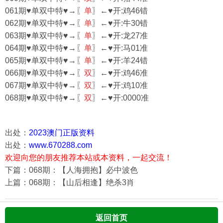
061期♥单双中特♥→〖
单
〗←♥开:鸡46错
062期♥单双中特♥→〖
单
〗←♥开:牛30错
063期♥单双中特♥→〖
单
〗←♥开:龙27准
064期♥单双中特♥→〖
单
〗←♥开:马01准
065期♥单双中特♥→〖
单
〗←♥开:羊24错
066期♥单双中特♥→〖
双
〗←♥开:鸡46准
067期♥单双中特♥→〖
双
〗←♥开:鸡10准
068期♥单双中特♥→〖
双
〗←♥开:0000准
出处：
2023澳门正版资料
出处：
www.670288.com
欢迎向您的朋友推荐本站或本资料，一起交流！
下篇：068期：【人海拥抱】必中波色
上篇：068期：【山后相逢】绝杀3肖
返回首页