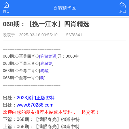
香港精华区
首页
返回
068期：【挽一江水】四肖精选
发表于：2025-03-16 00:55:10
5678841
=========================
068期:◇至尊四肖◇
[狗猪龙猴
]开：0000中
068
期:◇至尊三肖◇[
狗猪龙
]
068
期:◇至尊二肖◇[
狗猪
]
068
期:◇至尊一肖◇[
狗
]
=========================
出处：
2023澳门正版资料
出处：
www.670288.com
欢迎向您的朋友推荐本站或本资料，一起交流！
下篇：068期：【满眼春光】⑷肖中特
上篇：068期：【满眼春光】⑷肖中特