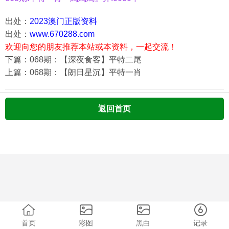
出处：
2023澳门正版资料
出处：
www.670288.com
欢迎向您的朋友推荐本站或本资料，一起交流！
下篇：068期：【深夜食客】平特二尾
上篇：068期：【朗日星沉】平特一肖
返回首页
首页
彩图
黑白
记录