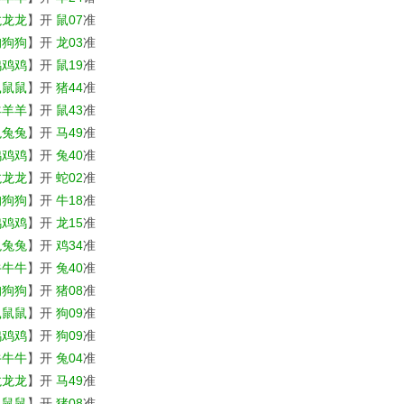
龙龙龙
】开
鼠07
准
狗狗狗
】开
龙03
准
鸡鸡鸡
】开
鼠19
准
鼠鼠鼠
】开
猪44
准
羊羊羊
】开
鼠43
准
兔兔兔
】开
马49
准
鸡鸡鸡
】开
兔40
准
龙龙龙
】开
蛇02
准
狗狗狗
】开
牛18
准
鸡鸡鸡
】开
龙15
准
兔兔兔
】开
鸡34
准
牛牛牛
】开
兔40
准
狗狗狗
】开
猪08
准
鼠鼠鼠
】开
狗09
准
鸡鸡鸡
】开
狗09
准
牛牛牛
】开
兔04
准
龙龙龙
】开
马49
准
鼠鼠鼠
】开
猪08
准