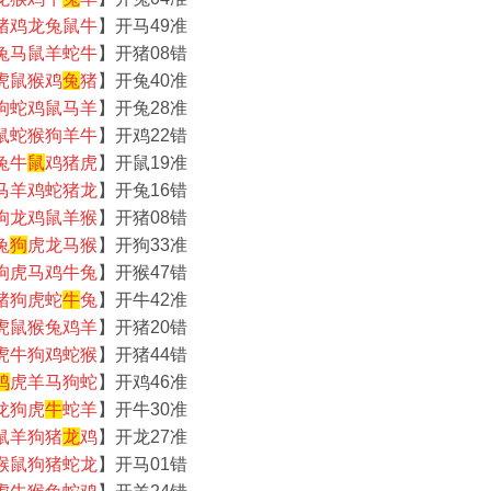
猪鸡龙兔鼠牛
】开马49准
兔马鼠羊蛇牛
】开猪08错
虎鼠猴鸡
兔
猪
】开兔40准
狗蛇鸡鼠马羊
】开兔28准
鼠蛇猴狗羊牛
】开鸡22错
兔牛
鼠
鸡猪虎
】开鼠19准
马羊鸡蛇猪龙
】开兔16错
狗龙鸡鼠羊猴
】开猪08错
兔
狗
虎龙马猴
】开狗33准
狗虎马鸡牛兔
】开猴47错
猪狗虎蛇
牛
兔
】开牛42准
虎鼠猴兔鸡羊
】开猪20错
虎牛狗鸡蛇猴
】开猪44错
鸡
虎羊马狗蛇
】开鸡46准
龙狗虎
牛
蛇羊
】开牛30准
鼠羊狗猪
龙
鸡
】开龙27准
猴鼠狗猪蛇龙
】开马01错