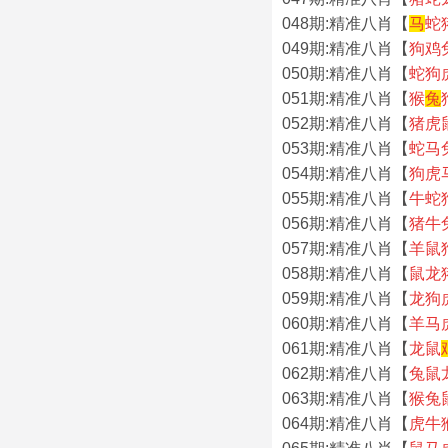
048期:精准八肖【
马
蛇
049期:精准八肖【
狗鸡
050期:精准八肖【
蛇狗
051期:精准八肖【
猴
兔
052期:精准八肖【
猪虎
053期:精准八肖【
蛇马
054期:精准八肖【
狗虎
055期:精准八肖【
牛蛇
056期:精准八肖【
猪牛
057期:精准八肖【
羊鼠
058期:精准八肖【
鼠龙
059期:精准八肖【
龙狗
060期:精准八肖【
羊马
061期:精准八肖【
龙鼠
062期:精准八肖【
兔鼠
063期:精准八肖【
猴兔
064期:精准八肖【
虎牛