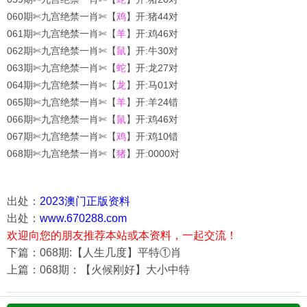
060期✄九宫绝禁一肖✄【
鸡
】开:猪44对
061期✄九宫绝禁一肖✄【
羊
】开:鸡46对
062期✄九宫绝禁一肖✄【
鼠
】开:牛30对
063期✄九宫绝禁一肖✄【
蛇
】开:龙27对
064期✄九宫绝禁一肖✄【
龙
】开:马01对
065期✄九宫绝禁一肖✄【
羊
】开:羊24错
066期✄九宫绝禁一肖✄【
鼠
】开:鸡46对
067期✄九宫绝禁一肖✄【
鸡
】开:鸡10错
068期✄九宫绝禁一肖✄【
猪
】开:0000对
出处：
2023澳门正版资料
出处：
www.670288.com
欢迎向您的朋友推荐本站或本资料，一起交流！
下篇：068期:【人生几度】平特①肖
上篇：068期：【火候刚好】大小中特