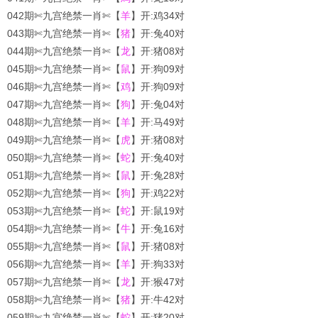
042期✄九宫绝禁一肖✄【
羊
】开:鸡34对
043期✄九宫绝禁一肖✄【
猪
】开:兔40对
044期✄九宫绝禁一肖✄【
龙
】开:猪08对
045期✄九宫绝禁一肖✄【
鼠
】开:狗09对
046期✄九宫绝禁一肖✄【
鸡
】开:狗09对
047期✄九宫绝禁一肖✄【
狗
】开:兔04对
048期✄九宫绝禁一肖✄【
羊
】开:马49对
049期✄九宫绝禁一肖✄【
虎
】开:猪08对
050期✄九宫绝禁一肖✄【
蛇
】开:兔40对
051期✄九宫绝禁一肖✄【
鼠
】开:兔28对
052期✄九宫绝禁一肖✄【
狗
】开:鸡22对
053期✄九宫绝禁一肖✄【
蛇
】开:鼠19对
054期✄九宫绝禁一肖✄【
牛
】开:兔16对
055期✄九宫绝禁一肖✄【
鼠
】开:猪08对
056期✄九宫绝禁一肖✄【
羊
】开:狗33对
057期✄九宫绝禁一肖✄【
龙
】开:猴47对
058期✄九宫绝禁一肖✄【
猪
】开:牛42对
059期✄九宫绝禁一肖✄【
蛇
】开:猪20对