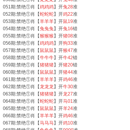
051期:禁绝①肖【
鸡鸡鸡
】开
兔28
准
052期:禁绝①肖【
蛇蛇蛇
】开
鸡22
准
053期:禁绝①肖【
羊羊羊
】开
鼠19
准
054期:禁绝①肖【
兔兔兔
】开
兔16
错
055期:禁绝①肖【
猴猴猴
】开
猪08
准
056期:禁绝①肖【
鸡鸡鸡
】开
狗33
准
057期:禁绝①肖【
鼠鼠鼠
】开
猴47
准
058期:禁绝①肖【
牛牛牛
】开
牛42
错
059期:禁绝①肖【
猪猪猪
】开
猪20
错
060期:禁绝①肖【
鼠鼠鼠
】开
猪44
准
061期:禁绝①肖【
羊羊羊
】开
鸡46
准
062期:禁绝①肖【
龙龙龙
】开
牛30
准
063期:禁绝①肖【
猪猪猪
】开
龙27
准
064期:禁绝①肖【
蛇蛇蛇
】开
马01
准
065期:禁绝①肖【
鼠鼠鼠
】开
羊24
准
066期:禁绝①肖【
羊羊羊
】开
鸡46
准
067期:禁绝①肖【
马马马
】开
鸡10
准