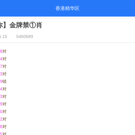
香港精华区
的你】金牌禁①肖
:15
5460689
8
对
4
对
7
对
3
对
9
错
4
对
3
对
9
对
0
对
2
对
8
对
5
对