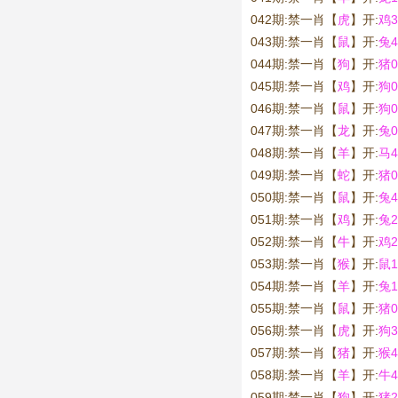
042期:禁一肖
【
虎
】开:
鸡3
043期:禁一肖
【
鼠
】开:
兔4
044期:禁一肖
【
狗
】开:
猪0
045期:禁一肖
【
鸡
】开:
狗0
046期:禁一肖
【
鼠
】开:
狗0
047期:禁一肖
【
龙
】开:
兔0
048期:禁一肖
【
羊
】开:
马4
049期:禁一肖
【
蛇
】开:
猪0
050期:禁一肖
【
鼠
】开:
兔4
051期:禁一肖
【
鸡
】开:
兔2
052期:禁一肖
【
牛
】开:
鸡2
053期:禁一肖
【
猴
】开:
鼠1
054期:禁一肖
【
羊
】开:
兔1
055期:禁一肖
【
鼠
】开:
猪0
056期:禁一肖
【
虎
】开:
狗3
057期:禁一肖
【
猪
】开:
猴4
058期:禁一肖
【
羊
】开:
牛4
059期:禁一肖
【
狗
】开:
猪2