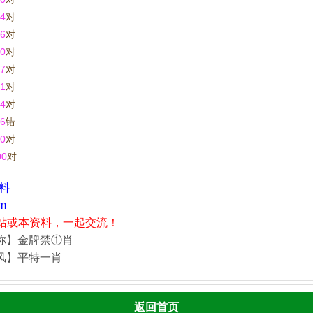
4
对
6
对
0
对
7
对
1
对
4
对
6
错
0
对
00
对
资料
m
站或本资料，一起交流！
的你】金牌禁①肖
藏风】平特一肖
返回首页