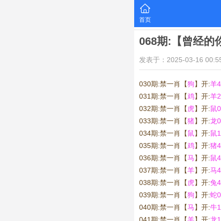
首页
068期:【曾经
发表于：2025-03-16 00:55
030期:禁一肖【
狗
】开:
羊4
031期:禁一肖【
鸡
】开:
羊2
032期:禁一肖【
虎
】开:
鼠0
033期:禁一肖【
猪
】开:
龙0
034期:禁一肖【
鼠
】开:
鼠1
035期:禁一肖【
鸡
】开:
猪4
036期:禁一肖【
马
】开:
鼠4
037期:禁一肖【
羊
】开:
马4
038期:禁一肖【
虎
】开:
兔4
039期:禁一肖【
狗
】开:
蛇0
040期:禁一肖
【
马
】开:
牛1
041期:禁一肖
【
羊
】开:
龙1