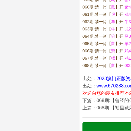
060期:禁一肖
【
鼠
】开:
猪4
061期:禁一肖
【
虎
】开:
鸡4
062期:禁一肖
【
羊
】开:
牛3
063期:禁一肖
【
牛
】开:
龙2
064期:禁一肖
【
狗
】开:
马0
065期:禁一肖
【
鼠
】开:
羊2
066期:禁一肖
【
鸡
】开:
鸡4
067期:禁一肖
【
猴
】开:
鸡1
068期:禁一肖
【
鼠
】开:
00
出处：
2023澳门正版
出处：
www.670288.co
欢迎向您的朋友推荐本
下篇：068期:【曾经
上篇：068期:【袖里