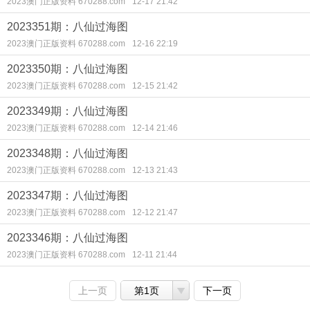
2023澳门正版资料 670288.com
12-17 21:42
2023351期：八仙过海图
2023澳门正版资料 670288.com
12-16 22:19
2023350期：八仙过海图
2023澳门正版资料 670288.com
12-15 21:42
2023349期：八仙过海图
2023澳门正版资料 670288.com
12-14 21:46
2023348期：八仙过海图
2023澳门正版资料 670288.com
12-13 21:43
2023347期：八仙过海图
2023澳门正版资料 670288.com
12-12 21:47
2023346期：八仙过海图
2023澳门正版资料 670288.com
12-11 21:44
上一页
第1页
下一页