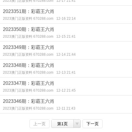
2023澳门正版资料 670288.com
12-17 21:41
2023351期：彩霸王六肖
2023澳门正版资料 670288.com
12-16 22:14
2023350期：彩霸王六肖
2023澳门正版资料 670288.com
12-15 21:41
2023349期：彩霸王六肖
2023澳门正版资料 670288.com
12-14 21:44
2023348期：彩霸王六肖
2023澳门正版资料 670288.com
12-13 21:41
2023347期：彩霸王六肖
2023澳门正版资料 670288.com
12-12 21:45
2023346期：彩霸王六肖
2023澳门正版资料 670288.com
12-11 21:43
上一页
第1页
下一页