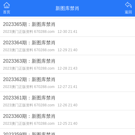
新图库禁肖
首页
返回
2023365期：新图库禁肖
2023澳门正版资料 670288.com
12-30 21:41
2023364期：新图库禁肖
2023澳门正版资料 670288.com
12-29 21:40
2023363期：新图库禁肖
2023澳门正版资料 670288.com
12-28 21:43
2023362期：新图库禁肖
2023澳门正版资料 670288.com
12-27 21:41
2023361期：新图库禁肖
2023澳门正版资料 670288.com
12-26 21:40
2023360期：新图库禁肖
2023澳门正版资料 670288.com
12-25 21:40
2023359期：新图库禁肖