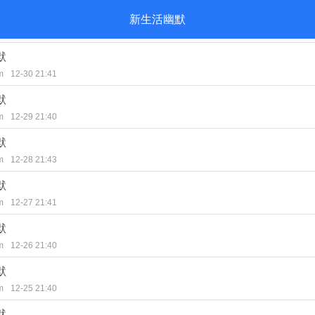
新生活幽默
默
m
12-30 21:41
默
m
12-29 21:40
默
m
12-28 21:43
默
m
12-27 21:41
默
m
12-26 21:40
默
m
12-25 21:40
默