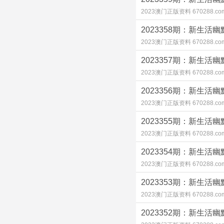
2023澳门正版资料 670288.co
2023358期：新生活幽
2023澳门正版资料 670288.co
2023357期：新生活幽
2023澳门正版资料 670288.co
2023356期：新生活幽
2023澳门正版资料 670288.co
2023355期：新生活幽
2023澳门正版资料 670288.co
2023354期：新生活幽
2023澳门正版资料 670288.co
2023353期：新生活幽
2023澳门正版资料 670288.co
2023352期：新生活幽