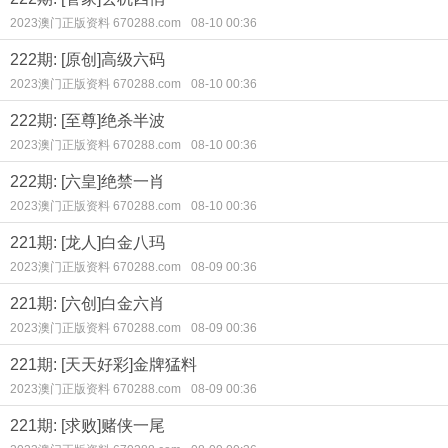
2023澳门正版资料 670288.com
08-10 00:36
222期: [原创]高级六码
2023澳门正版资料 670288.com
08-10 00:36
222期: [至尊]绝杀半波
2023澳门正版资料 670288.com
08-10 00:36
222期: [六皇]绝禁一肖
2023澳门正版资料 670288.com
08-10 00:36
221期: [龙人]白金八玛
2023澳门正版资料 670288.com
08-09 00:36
221期: [六创]白金六肖
2023澳门正版资料 670288.com
08-09 00:36
221期: [天天好彩]金牌猛料
2023澳门正版资料 670288.com
08-09 00:36
221期: [求败]赌侠一尾