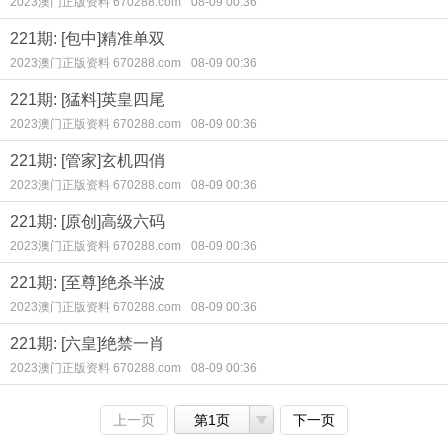
2023澳门正版资料 670288.com
08-09 00:36
221期: [包中]精准单双
2023澳门正版资料 670288.com
08-09 00:36
221期: [猛料]英皇四尾
2023澳门正版资料 670288.com
08-09 00:36
221期: [管家]玄机四俏
2023澳门正版资料 670288.com
08-09 00:36
221期: [原创]高级六码
2023澳门正版资料 670288.com
08-09 00:36
221期: [至尊]绝杀半波
2023澳门正版资料 670288.com
08-09 00:36
221期: [六皇]绝禁一肖
2023澳门正版资料 670288.com
08-09 00:36
上一页
第1页
下一页