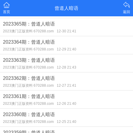
曾道人暗语
首页
返回
2023365期：曾道人暗语
2023澳门正版资料 670288.com
12-30 21:41
2023364期：曾道人暗语
2023澳门正版资料 670288.com
12-29 21:40
2023363期：曾道人暗语
2023澳门正版资料 670288.com
12-28 21:43
2023362期：曾道人暗语
2023澳门正版资料 670288.com
12-27 21:41
2023361期：曾道人暗语
2023澳门正版资料 670288.com
12-26 21:40
2023360期：曾道人暗语
2023澳门正版资料 670288.com
12-25 21:40
2023359期：曾道人暗语