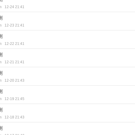
m
12-24 21:41
测
m
12-23 21:41
测
m
12-22 21:41
测
m
12-21 21:41
测
m
12-20 21:43
测
m
12-19 21:45
测
m
12-18 21:43
测