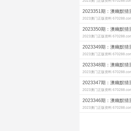
2023澳门正版资料 670288.co
2023351期：澳幽默猜
2023澳门正版资料 670288.co
2023350期：澳幽默猜
2023澳门正版资料 670288.co
2023349期：澳幽默猜
2023澳门正版资料 670288.co
2023348期：澳幽默猜
2023澳门正版资料 670288.co
2023347期：澳幽默猜
2023澳门正版资料 670288.co
2023346期：澳幽默猜
2023澳门正版资料 670288.co