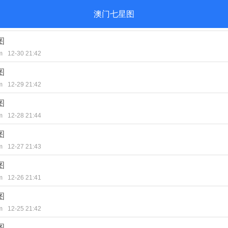
澳门七星图
图
m
12-30 21:42
图
m
12-29 21:42
图
m
12-28 21:44
图
m
12-27 21:43
图
m
12-26 21:41
图
m
12-25 21:42
图