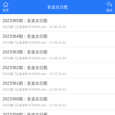
皇道吉日图
首页
返回
2023365期：皇道吉日图
2023澳门正版资料 670288.com
12-30 21:42
2023364期：皇道吉日图
2023澳门正版资料 670288.com
12-29 21:42
2023363期：皇道吉日图
2023澳门正版资料 670288.com
12-28 21:44
2023362期：皇道吉日图
2023澳门正版资料 670288.com
12-27 21:43
2023361期：皇道吉日图
2023澳门正版资料 670288.com
12-26 21:41
2023360期：皇道吉日图
2023澳门正版资料 670288.com
12-25 21:42
2023359期：皇道吉日图