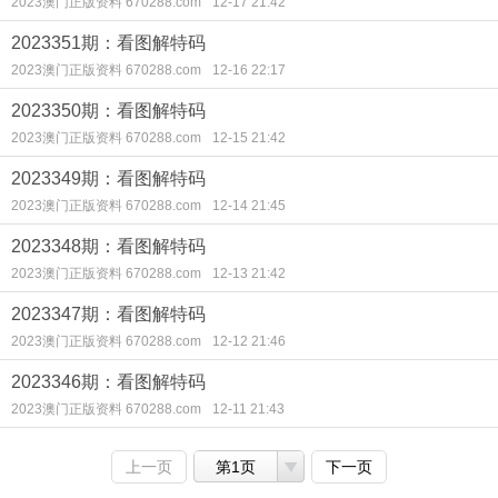
2023澳门正版资料 670288.com
12-17 21:42
2023351期：看图解特码
2023澳门正版资料 670288.com
12-16 22:17
2023350期：看图解特码
2023澳门正版资料 670288.com
12-15 21:42
2023349期：看图解特码
2023澳门正版资料 670288.com
12-14 21:45
2023348期：看图解特码
2023澳门正版资料 670288.com
12-13 21:42
2023347期：看图解特码
2023澳门正版资料 670288.com
12-12 21:46
2023346期：看图解特码
2023澳门正版资料 670288.com
12-11 21:43
上一页
第1页
下一页