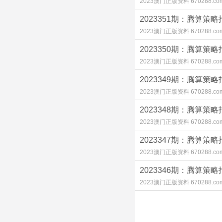
2023澳门正版资料 670288.co
2023351期：腾算策略
2023澳门正版资料 670288.co
2023350期：腾算策略
2023澳门正版资料 670288.co
2023349期：腾算策略
2023澳门正版资料 670288.co
2023348期：腾算策略
2023澳门正版资料 670288.co
2023347期：腾算策略
2023澳门正版资料 670288.co
2023346期：腾算策略
2023澳门正版资料 670288.co