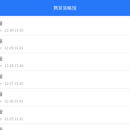
腾算策略报
报
m
12-30 21:42
报
m
12-29 21:41
报
m
12-28 21:44
报
m
12-27 21:42
报
m
12-26 21:41
报
m
12-25 21:41
报