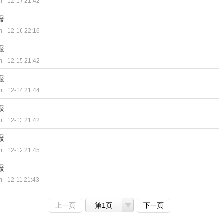
m
12-17 21:42
报
m
12-16 22:16
报
m
12-15 21:42
报
m
12-14 21:44
报
m
12-13 21:42
报
m
12-12 21:45
报
m
12-11 21:43
上一页
第1页
下一页