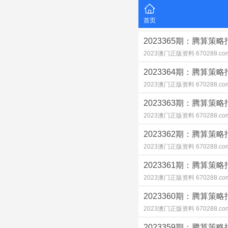
首页
2023365期：腾算策略
2023澳门正版资料 670288.co
2023364期：腾算策略
2023澳门正版资料 670288.co
2023363期：腾算策略
2023澳门正版资料 670288.co
2023362期：腾算策略
2023澳门正版资料 670288.co
2023361期：腾算策略
2023澳门正版资料 670288.co
2023360期：腾算策略
2023澳门正版资料 670288.co
2023359期：腾算策略