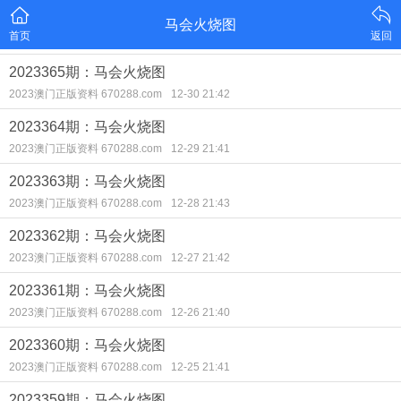
马会火烧图
首页
返回
2023365期：马会火烧图
2023澳门正版资料 670288.com
12-30 21:42
2023364期：马会火烧图
2023澳门正版资料 670288.com
12-29 21:41
2023363期：马会火烧图
2023澳门正版资料 670288.com
12-28 21:43
2023362期：马会火烧图
2023澳门正版资料 670288.com
12-27 21:42
2023361期：马会火烧图
2023澳门正版资料 670288.com
12-26 21:40
2023360期：马会火烧图
2023澳门正版资料 670288.com
12-25 21:41
2023359期：马会火烧图